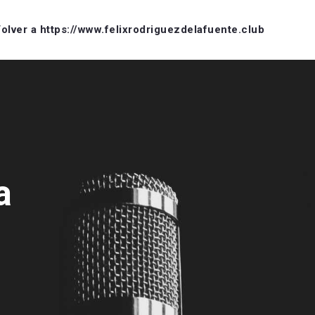
olver a https://www.felixrodriguezdelafuente.club
a