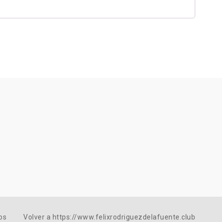
os
Volver a https://www.felixrodriguezdelafuente.club